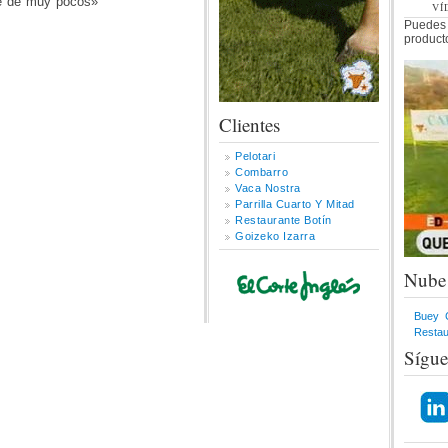
ce de muy pocos»
VÍ
Puedes
product
Clientes
Pelotari
Combarro
Vaca Nostra
Parrilla Cuarto Y Mitad
Restaurante Botín
Goizeko Izarra
Nube 
Buey
Restau
Sígue