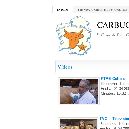
INICIO
TIENDA CARNE BUEY ONLINE
CARBU
“
Carne de Buey G
Vídeos
RTVE Galicia
Programa: Telexo
Fecha: 01-04-20
Minutos: 15:32 
TVG – Televisió
Programa: Telexo
Fecha: 01-04-20