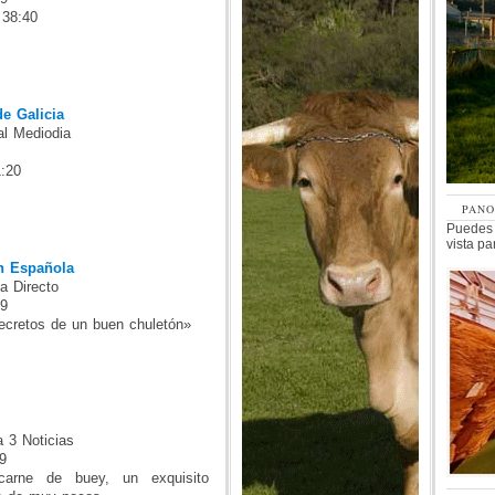
 38:40
e Galicia
al Mediodia
1:20
PAN
Puedes
vista p
n Española
a Directo
09
ecretos de un buen chuletón»
 3 Noticias
9
carne de buey, un exquisito