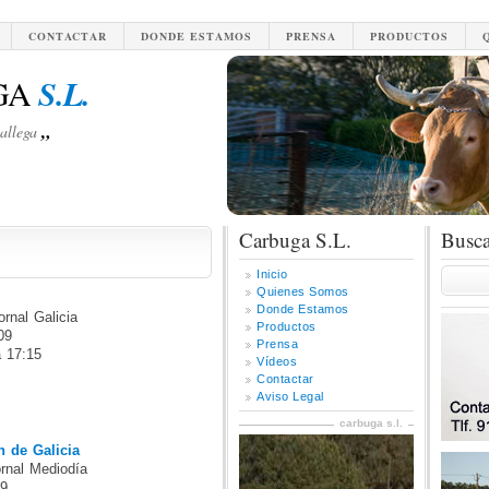
CONTACTAR
DONDE ESTAMOS
PRENSA
PRODUCTOS
GA
S.L.
„
allega
Carbuga S.L.
Busca
Inicio
Quienes Somos
Donde Estamos
rnal Galicia
Productos
09
Prensa
a 17:15
Vídeos
Contactar
Aviso Legal
carbuga s.l.
n de Galicia
rnal Mediodía
09